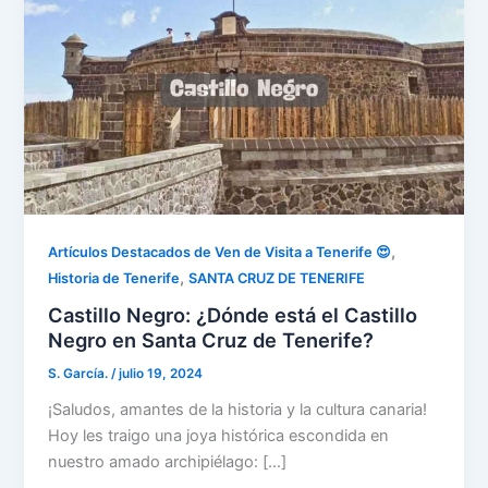
,
Artículos Destacados de Ven de Visita a Tenerife 😍
,
Historia de Tenerife
SANTA CRUZ DE TENERIFE
Castillo Negro: ¿Dónde está el Castillo
Negro en Santa Cruz de Tenerife?
S. García.
/
julio 19, 2024
¡Saludos, amantes de la historia y la cultura canaria!
Hoy les traigo una joya histórica escondida en
nuestro amado archipiélago: […]