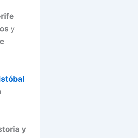
rife
eos
y
te
istóbal
a
toria y