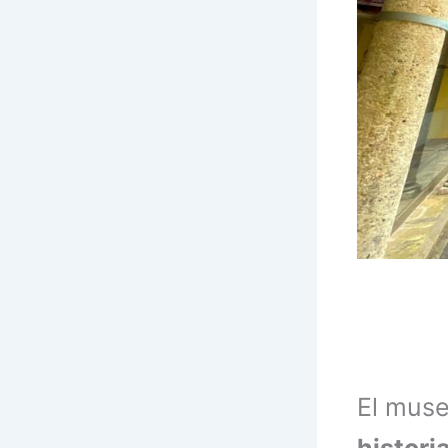
El muse
histori