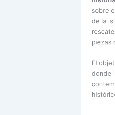
sobre el
de la is
rescate
piezas 
El obje
donde l
contemp
históric