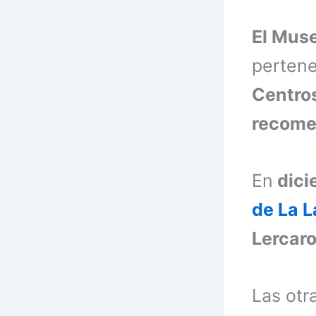
El Muse
perten
Centros
recome
En
dici
de La 
Lercaro
Las otr