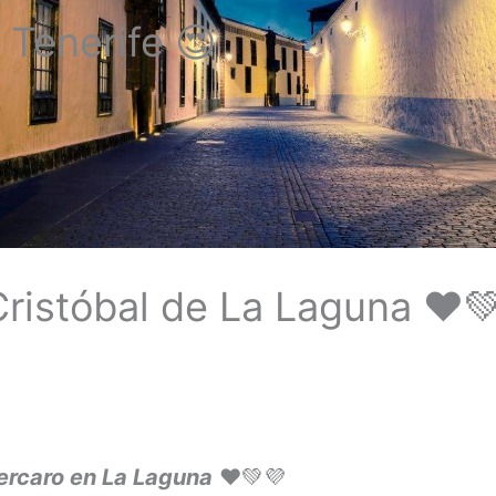
 Tenerife 😍
ristóbal de La Laguna ❤️
ercaro en La Laguna
❤️💚💜