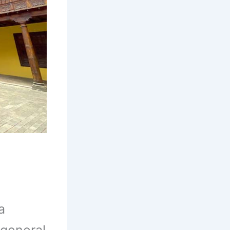
a
 general