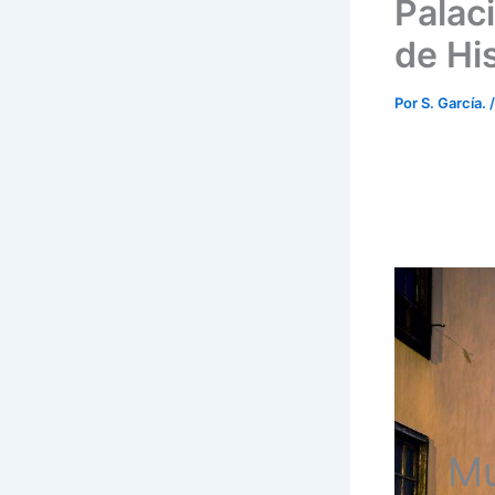
Palac
de Hi
Por
S. García.
Mu