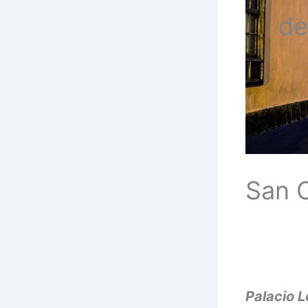
de
San C
Palacio L