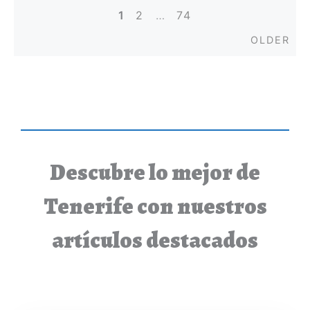
1
2
…
74
Posts
Old
OLDER
navigation
Descubre lo mejor de
Tenerife con nuestros
artículos destacados