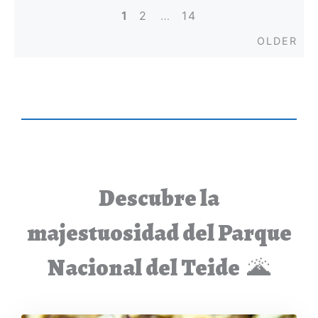
1
2
…
14
Posts
Old
OLDER
navigation
Descubre la
majestuosidad del Parque
Nacional del Teide
🌋