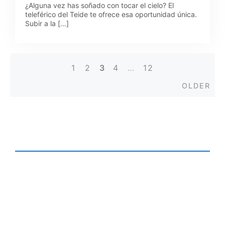
¿Alguna vez has soñado con tocar el cielo? El
teleférico del Teide te ofrece esa oportunidad única.
Subir a la […]
1
2
3
4
…
12
Posts
Old
OLDER
navigation