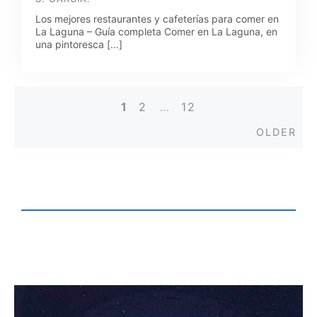
Los mejores restaurantes y cafeterías para comer en
La Laguna – Guía completa Comer en La Laguna, en
una pintoresca […]
1
2
…
12
Posts
Old
OLDER
navigation